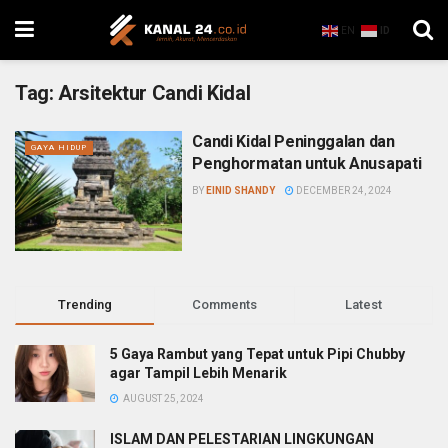
EN
ID
Tag:
Arsitektur Candi Kidal
Candi Kidal Peninggalan dan
GAYA HIDUP
Penghormatan untuk Anusapati
BY
EINID SHANDY
DECEMBER 24, 2024
Trending
Comments
Latest
5 Gaya Rambut yang Tepat untuk Pipi Chubby
agar Tampil Lebih Menarik
AUGUST 25, 2024
ISLAM DAN PELESTARIAN LINGKUNGAN