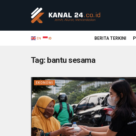
BERITA TERKINI
P
EN
ID
Tag:
bantu sesama
EKONOMI