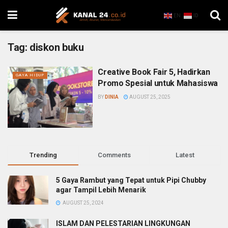
EN
ID
Tag:
diskon buku
Creative Book Fair 5, Hadirkan
GAYA HIDUP
Promo Spesial untuk Mahasiswa
BY
DINIA
AUGUST 25, 2025
Trending
Comments
Latest
5 Gaya Rambut yang Tepat untuk Pipi Chubby
agar Tampil Lebih Menarik
AUGUST 25, 2024
ISLAM DAN PELESTARIAN LINGKUNGAN