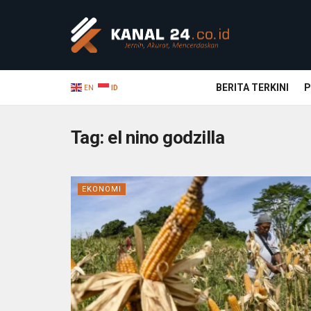
BERITA TERKINI
P
EN
ID
Tag:
el nino godzilla
EKONOMI