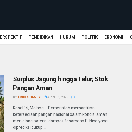
ERSPEKTIF
PENDIDIKAN
HUKUM
POLITIK
EKONOMI
Surplus Jagung hingga Telur, Stok
Pangan Aman
BY
EINID SHANDY
APRIL 8, 2026
0
Kanal24, Malang – Pemerintah memastikan
ketersediaan pangan nasional dalam kondisi aman
menjelang potensi dampak fenomena El Nino yang
diprediksi cukup ...