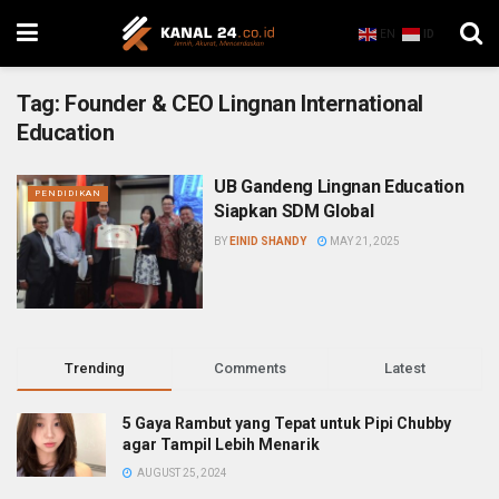
EN
ID
Tag:
Founder & CEO Lingnan International
Education
UB Gandeng Lingnan Education
PENDIDIKAN
Siapkan SDM Global
BY
EINID SHANDY
MAY 21, 2025
Trending
Comments
Latest
5 Gaya Rambut yang Tepat untuk Pipi Chubby
agar Tampil Lebih Menarik
AUGUST 25, 2024