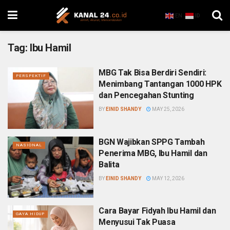
EN
ID
Tag:
Ibu Hamil
MBG Tak Bisa Berdiri Sendiri:
PERSPEKTIF
Menimbang Tantangan 1000 HPK
dan Pencegahan Stunting
BY
EINID SHANDY
MAY 25, 2026
BGN Wajibkan SPPG Tambah
NASIONAL
Penerima MBG, Ibu Hamil dan
Balita
BY
EINID SHANDY
MAY 12, 2026
Cara Bayar Fidyah Ibu Hamil dan
GAYA HIDUP
Menyusui Tak Puasa