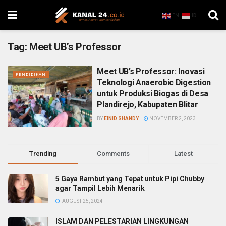
EN
ID
Tag:
Meet UB’s Professor
Meet UB’s Professor: Inovasi
PENDIDIKAN
Teknologi Anaerobic Digestion
untuk Produksi Biogas di Desa
Plandirejo, Kabupaten Blitar
BY
EINID SHANDY
NOVEMBER 2, 2023
Trending
Comments
Latest
5 Gaya Rambut yang Tepat untuk Pipi Chubby
agar Tampil Lebih Menarik
AUGUST 25, 2024
ISLAM DAN PELESTARIAN LINGKUNGAN