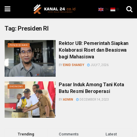
EN
ID
Tag:
Presiden RI
Rektor UB: Pemerintah Siapkan
PENDIDIKAN
Kolaborasi Riset dan Beasiswa
bagi Mahasiswa
BY
EINID SHANDY
JULY 7, 2026
Pasar Induk Among Tani Kota
EKONOMI
Batu Resmi Beroperasi
BY
ADMIN
DECEMBER 14, 2023
Trending
Comments
Latest