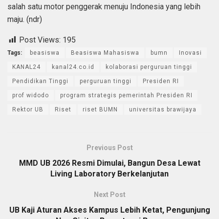
salah satu motor penggerak menuju Indonesia yang lebih
maju. (ndr)
Post Views:
195
Tags:
beasiswa
Beasiswa Mahasiswa
bumn
Inovasi
KANAL24
kanal24.co.id
kolaborasi perguruan tinggi
Pendidikan Tinggi
perguruan tinggi
Presiden RI
prof widodo
program strategis pemerintah Presiden RI
Rektor UB
Riset
riset BUMN
universitas brawijaya
Previous Post
MMD UB 2026 Resmi Dimulai, Bangun Desa Lewat
Living Laboratory Berkelanjutan
Next Post
UB Kaji Aturan Akses Kampus Lebih Ketat, Pengunjung