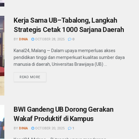
Kerja Sama UB–Tabalong, Langkah
Strategis Cetak 1000 Sarjana Daerah
BY
DINIA
OCTOBER 28, 2025
0
Kanal24, Malang — Dalam upaya memperluas akses
pendidikan tinggi dan memperkuat kualitas sumber daya
manusia di daerah, Universitas Brawijaya (UB) ...
READ MORE
BWI Gandeng UB Dorong Gerakan
Wakaf Produktif di Kampus
BY
DINIA
OCTOBER 20, 2025
1