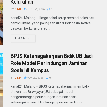
Kelurahan
BY
DINIA
JUNE 22, 2026
0
Kanal24, Malang – Harga cabai kerap menjadi salah satu
pemicu inflasi yang paling sensitif di Indonesia. Ketika
pasokan berkurang atau ...
READ MORE
BPJS Ketenagakerjaan Bidik UB Jadi
Role Model Perlindungan Jaminan
Sosial di Kampus
BY
DINIA
MAY 29, 2026
0
Kanal24, Malang – BPJS Ketenagakerjaan membidik
Universitas Brawijaya (UB) sebagai model
pengembangan perlindungan jaminan sosial
ketenagakerjaan di lingkungan perguruan tinggi. ...