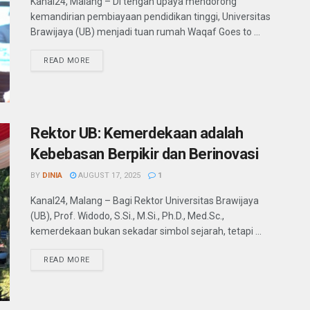
Kanal24, Malang – Di tengah upaya mendorong
kemandirian pembiayaan pendidikan tinggi, Universitas
Brawijaya (UB) menjadi tuan rumah Waqaf Goes to ...
READ MORE
Rektor UB: Kemerdekaan adalah
Kebebasan Berpikir dan Berinovasi
BY
DINIA
AUGUST 17, 2025
1
Kanal24, Malang – Bagi Rektor Universitas Brawijaya
(UB), Prof. Widodo, S.Si., M.Si., Ph.D., Med.Sc.,
kemerdekaan bukan sekadar simbol sejarah, tetapi ...
READ MORE