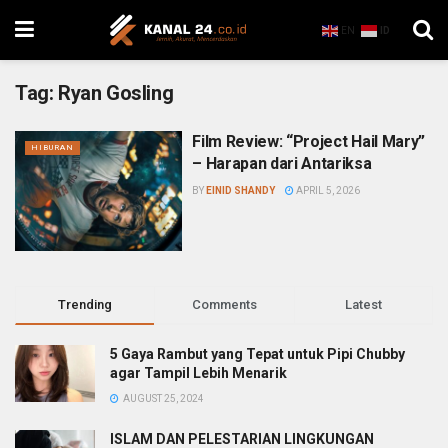
EN
ID
Tag:
Ryan Gosling
Film Review: “Project Hail Mary”
HIBURAN
– Harapan dari Antariksa
BY
EINID SHANDY
APRIL 5, 2026
Trending
Comments
Latest
5 Gaya Rambut yang Tepat untuk Pipi Chubby
agar Tampil Lebih Menarik
AUGUST 25, 2024
ISLAM DAN PELESTARIAN LINGKUNGAN