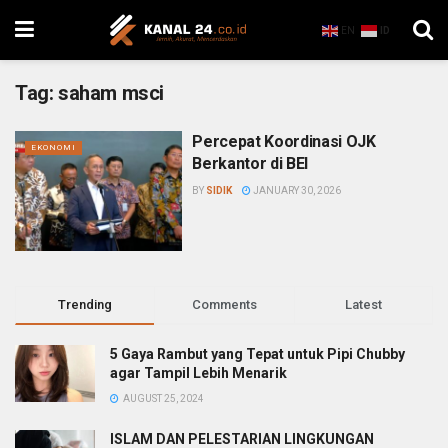
EN
ID
Tag:
saham msci
Percepat Koordinasi OJK
EKONOMI
Berkantor di BEI
BY
SIDIK
JANUARY 30, 2026
Trending
Comments
Latest
5 Gaya Rambut yang Tepat untuk Pipi Chubby
agar Tampil Lebih Menarik
AUGUST 25, 2024
ISLAM DAN PELESTARIAN LINGKUNGAN