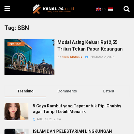
EN
ID
Tag:
SBN
Modal Asing Keluar Rp12,55
EKONOMI
Triliun Tekan Pasar Keuangan
BY
EINID SHANDY
FEBRUARY 2, 2026
Trending
Comments
Latest
5 Gaya Rambut yang Tepat untuk Pipi Chubby
agar Tampil Lebih Menarik
AUGUST 25, 2024
ISLAM DAN PELESTARIAN LINGKUNGAN