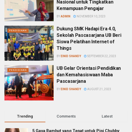
Nasional untuk Tingkatkan
Kemampuan Pengajar
BY
ADMIN
NOVEMBER 10, 2023
Dukung SMK Hadapi Era 4.0,
PENDIDIKAN
Sekolah Pascasarjana UB Beri
Siswa Pelatihan Internet of
Things
BY
EINID SHANDY
SEPTEMBER 22, 2023
UB Gelar Orientasi Pendidikan
PENDIDIKAN
dan Kemahasiswaan Maba
Pascasarjana
BY
EINID SHANDY
AUGUST 21, 2023
Trending
Comments
Latest
5 Gaya Rambut yang Tepat untuk Pipi Chubby