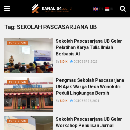
EN
ID
Tag:
SEKOLAH PASCASARJANA UB
Sekolah Pascasarjana UB Gelar
PENDIDIKAN
Pelatihan Karya Tulis Ilmiah
Berbasis AI
BY
SIDIK
OCTOBER 3, 2025
Pengmas Sekolah Pascasarjana
PENDIDIKAN
UB Ajak Warga Desa Wonokitri
Peduli Lingkungan Bersih
BY
SIDIK
OCTOBER 26, 2024
Sekolah Pascasarjana UB Gelar
PENDIDIKAN
Workshop Penulisan Jurnal