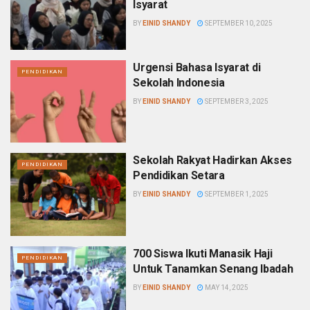
Isyarat
BY
EINID SHANDY
SEPTEMBER 10, 2025
Urgensi Bahasa Isyarat di
PENDIDIKAN
Sekolah Indonesia
BY
EINID SHANDY
SEPTEMBER 3, 2025
Sekolah Rakyat Hadirkan Akses
PENDIDIKAN
Pendidikan Setara
BY
EINID SHANDY
SEPTEMBER 1, 2025
700 Siswa Ikuti Manasik Haji
PENDIDIKAN
Untuk Tanamkan Senang Ibadah
BY
EINID SHANDY
MAY 14, 2025