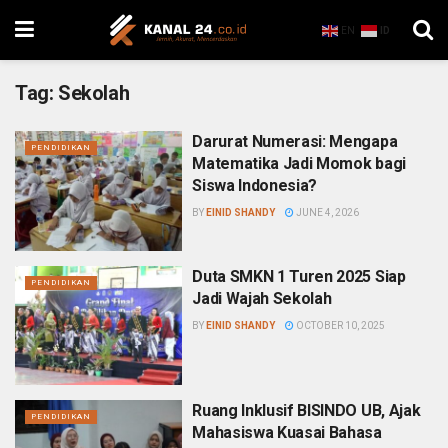
EN
ID
Tag:
Sekolah
Darurat Numerasi: Mengapa
PENDIDIKAN
Matematika Jadi Momok bagi
Siswa Indonesia?
BY
EINID SHANDY
JUNE 4, 2026
Duta SMKN 1 Turen 2025 Siap
PENDIDIKAN
Jadi Wajah Sekolah
BY
EINID SHANDY
OCTOBER 10, 2025
Ruang Inklusif BISINDO UB, Ajak
PENDIDIKAN
Mahasiswa Kuasai Bahasa