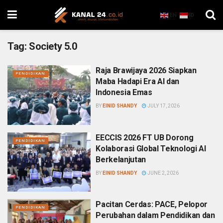
EN
ID
Tag:
Society 5.0
Raja Brawijaya 2026 Siapkan
PENDIDIKAN
Maba Hadapi Era AI dan
Indonesia Emas
BY
EINID SHANDY
JULY 17, 2026
EECCIS 2026 FT UB Dorong
PENDIDIKAN
Kolaborasi Global Teknologi AI
Berkelanjutan
BY
EINID SHANDY
JUNE 2, 2026
Pacitan Cerdas: PACE, Pelopor
PENDIDIKAN
Perubahan dalam Pendidikan dan