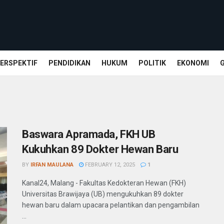
ERSPEKTIF
PENDIDIKAN
HUKUM
POLITIK
EKONOMI
Baswara Apramada, FKH UB
Kukuhkan 89 Dokter Hewan Baru
BY
IRFAN MAULANA
FEBRUARY 12, 2025
1
Kanal24, Malang - Fakultas Kedokteran Hewan (FKH)
Universitas Brawijaya (UB) mengukuhkan 89 dokter
hewan baru dalam upacara pelantikan dan pengambilan
...