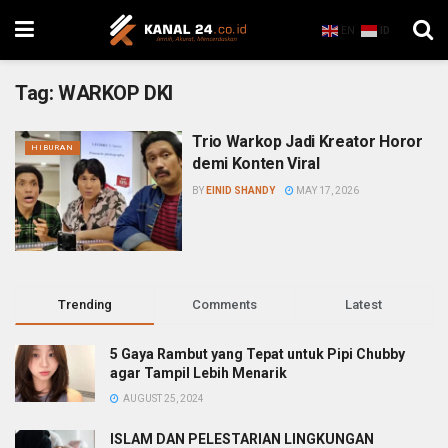
EN
ID
Tag:
WARKOP DKI
Trio Warkop Jadi Kreator Horor
HIBURAN
demi Konten Viral
BY
EINID SHANDY
MAY 17, 2026
Trending
Comments
Latest
5 Gaya Rambut yang Tepat untuk Pipi Chubby
agar Tampil Lebih Menarik
AUGUST 25, 2024
ISLAM DAN PELESTARIAN LINGKUNGAN