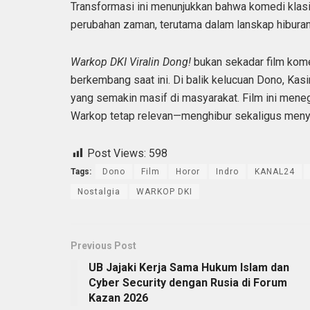
Transformasi ini menunjukkan bahwa komedi klasi
perubahan zaman, terutama dalam lanskap hiburan 
Warkop DKI Viralin Dong!
bukan sekadar film komed
berkembang saat ini. Di balik kelucuan Dono, Kasin
yang semakin masif di masyarakat. Film ini me
Warkop tetap relevan—menghibur sekaligus menyen
Post Views:
598
Tags:
Dono
Film
Horor
Indro
KANAL24
Nostalgia
WARKOP DKI
Previous Post
UB Jajaki Kerja Sama Hukum Islam dan
Cyber Security dengan Rusia di Forum
Kazan 2026