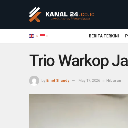
BERITA TERKINI
P
EN
ID
Trio Warkop Ja
by
Einid Shandy
May 17, 2026
in
Hiburan