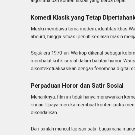
algoritma dan konten instan yang serba cepat.
Komedi Klasik yang Tetap Dipertahan
Meski membawa tema modern, identitas khas Wark
absurd, hingga situasi penuh kesialan masih menj
Sejak era 1970-an, Warkop dikenal sebagai kelo
membalut kritik sosial dalam balutan humor. Waris
dikontekstualisasikan dengan fenomena digital se
Perpaduan Horor dan Satir Sosial
Menariknya, film ini tidak hanya menawarkan kom
ringan. Upaya mereka membuat konten justru mem
dikendalikan.
Dari sinilah muncul lapisan satir: bagaimana manu