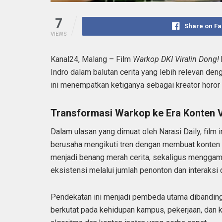
7
Share on F
VIEWS
Kanal24, Malang – Film
Warkop DKI Viralin Dong!
Indro dalam balutan cerita yang lebih relevan den
ini menempatkan ketiganya sebagai kreator horor 
Transformasi Warkop ke Era Konten V
Dalam ulasan yang dimuat oleh Narasi Daily, fil
berusaha mengikuti tren dengan membuat konten ho
menjadi benang merah cerita, sekaligus menggamb
eksistensi melalui jumlah penonton dan interaksi d
Pendekatan ini menjadi pembeda utama dibandingk
berkutat pada kehidupan kampus, pekerjaan, dan kri