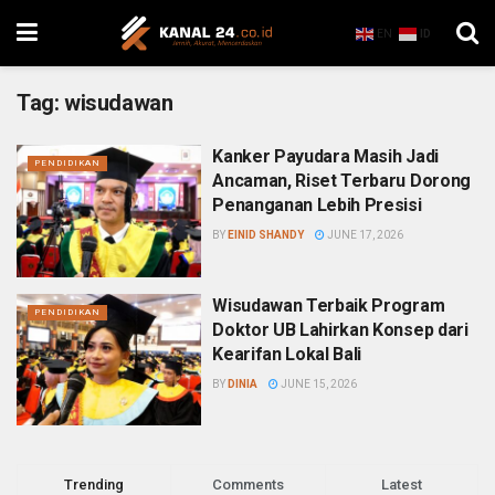
EN
ID
Tag:
wisudawan
Kanker Payudara Masih Jadi
PENDIDIKAN
Ancaman, Riset Terbaru Dorong
Penanganan Lebih Presisi
BY
EINID SHANDY
JUNE 17, 2026
Wisudawan Terbaik Program
PENDIDIKAN
Doktor UB Lahirkan Konsep dari
Kearifan Lokal Bali
BY
DINIA
JUNE 15, 2026
Trending
Comments
Latest