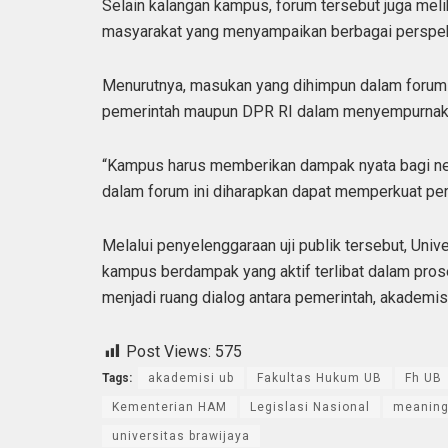
Selain kalangan kampus, forum tersebut juga mel
masyarakat yang menyampaikan berbagai perspekti
Menurutnya, masukan yang dihimpun dalam forum 
pemerintah maupun DPR RI dalam menyempurnaka
“Kampus harus memberikan dampak nyata bagi neg
dalam forum ini diharapkan dapat memperkuat perl
Melalui penyelenggaraan uji publik tersebut, Un
kampus berdampak yang aktif terlibat dalam pros
menjadi ruang dialog antara pemerintah, akademisi
Post Views:
575
Tags:
akademisi ub
Fakultas Hukum UB
Fh UB
Kementerian HAM
Legislasi Nasional
meaningf
universitas brawijaya