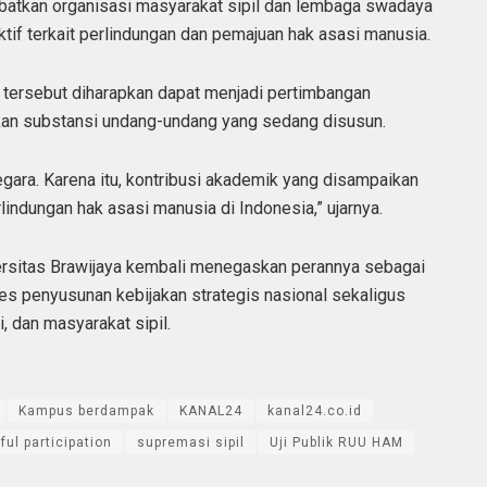
ibatkan organisasi masyarakat sipil dan lembaga swadaya
f terkait perlindungan dan pemajuan hak asasi manusia.
tersebut diharapkan dapat menjadi pertimbangan
n substansi undang-undang yang sedang disusun.
ara. Karena itu, kontribusi akademik yang disampaikan
indungan hak asasi manusia di Indonesia,” ujarnya.
iversitas Brawijaya kembali menegaskan perannya sebagai
es penyusunan kebijakan strategis nasional sekaligus
, dan masyarakat sipil.
Kampus berdampak
KANAL24
kanal24.co.id
ul participation
supremasi sipil
Uji Publik RUU HAM