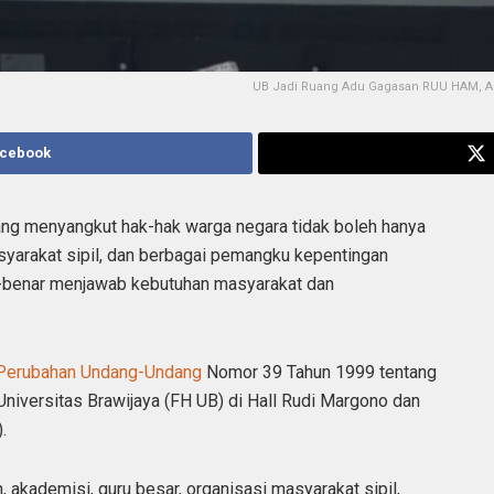
UB Jadi Ruang Adu Gagasan RUU HAM, Ak
acebook
ng menyangkut hak-hak warga negara tidak boleh hanya
masyarakat sipil, dan berbagai pemangku kepentingan
ar-benar menjawab kebutuhan masyarakat dan
 Perubahan Undang-Undang
Nomor 39 Tahun 1999 tentang
niversitas Brawijaya (FH UB) di Hall Rudi Margono dan
.
 akademisi, guru besar, organisasi masyarakat sipil,