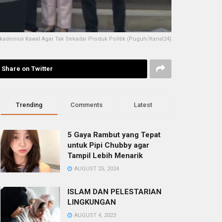
ademisi Kawal Agar Tak Sekadar Produk Politik (Puguh/Kanal24)
Share on Twitter
Trending
Comments
Latest
5 Gaya Rambut yang Tepat
untuk Pipi Chubby agar
Tampil Lebih Menarik
AUGUST 25, 2024
ISLAM DAN PELESTARIAN
LINGKUNGAN
AUGUST 4, 2023