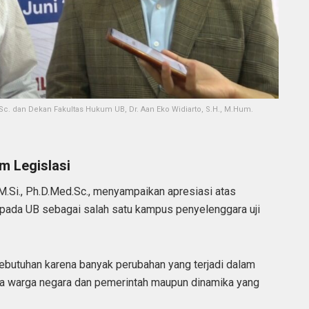
d.Sc. dan Dekan Fakultas Hukum UB, Dr. Aan Eko Widiarto, S.H., M.Hum.
m Legislasi
, M.Si., Ph.D.Med.Sc., menyampaikan apresiasi atas
pada UB sebagai salah satu kampus penyelenggara uji
butuhan karena banyak perubahan yang terjadi dalam
ra warga negara dan pemerintah maupun dinamika yang