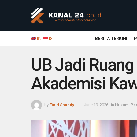
BERITA TERKINI
P
EN
ID
UB Jadi Ruan
Akademisi Kawa
by
Einid Shandy
June 19, 2026
in
Hukum
,
Pe