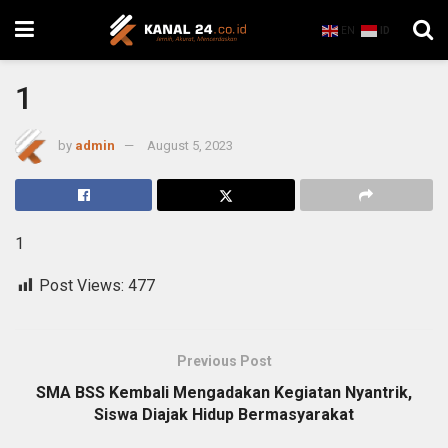
EN
ID
1
by
admin
August 5, 2023
1
Post Views:
477
Previous Post
SMA BSS Kembali Mengadakan Kegiatan Nyantrik,
Siswa Diajak Hidup Bermasyarakat