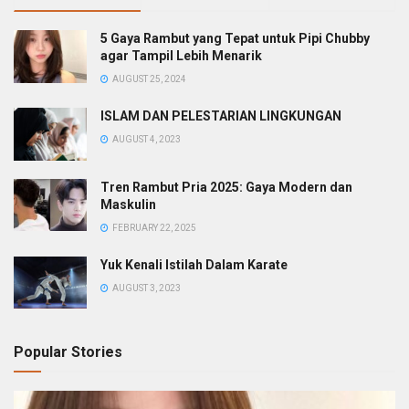
5 Gaya Rambut yang Tepat untuk Pipi Chubby
agar Tampil Lebih Menarik
AUGUST 25, 2024
ISLAM DAN PELESTARIAN LINGKUNGAN
AUGUST 4, 2023
Tren Rambut Pria 2025: Gaya Modern dan
Maskulin
FEBRUARY 22, 2025
Yuk Kenali Istilah Dalam Karate
AUGUST 3, 2023
Popular Stories