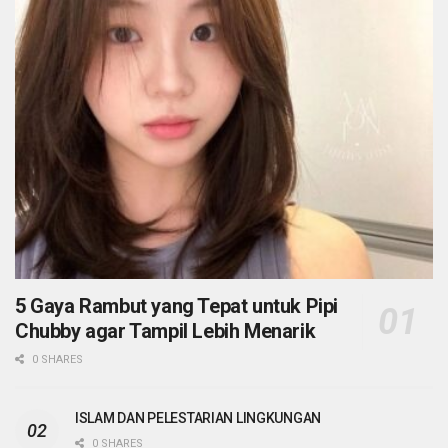
5 Gaya Rambut yang Tepat untuk Pipi
Chubby agar Tampil Lebih Menarik
0 SHARES
ISLAM DAN PELESTARIAN LINGKUNGAN
0 SHARES