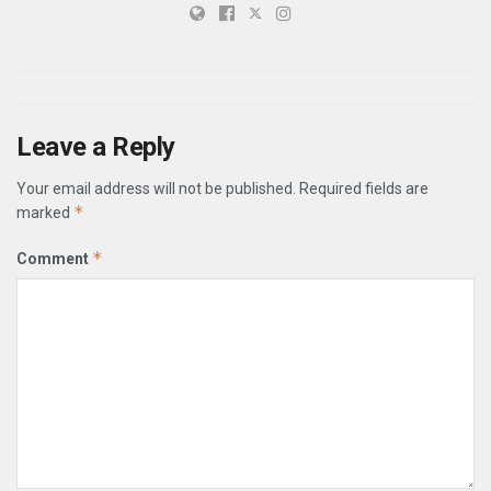
Leave a Reply
Your email address will not be published.
Required fields are
*
marked
*
Comment