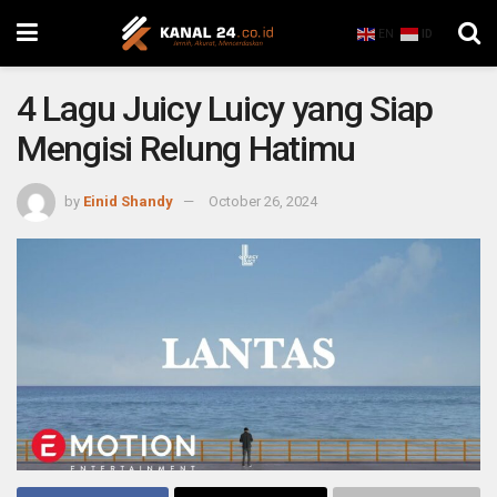
EN
ID
4 Lagu Juicy Luicy yang Siap
Mengisi Relung Hatimu
by
Einid Shandy
October 26, 2024