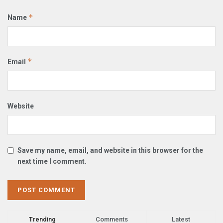
*
Name
*
Email
Website
Save my name, email, and website in this browser for the
next time I comment.
Trending
Comments
Latest