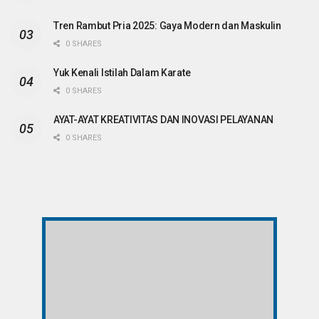
Tren Rambut Pria 2025: Gaya Modern dan Maskulin
0 SHARES
Yuk Kenali Istilah Dalam Karate
0 SHARES
AYAT-AYAT KREATIVITAS DAN INOVASI PELAYANAN
0 SHARES