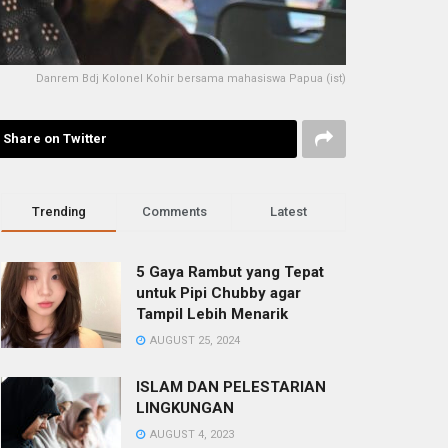
Danrem Bdj Kolonel Kohir bersama mahasiswa Papua (ist)
Share on Twitter
Trending
Comments
Latest
5 Gaya Rambut yang Tepat
untuk Pipi Chubby agar
Tampil Lebih Menarik
AUGUST 25, 2024
ISLAM DAN PELESTARIAN
LINGKUNGAN
AUGUST 4, 2023