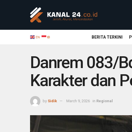
BERITA TERKINI
P
EN
ID
Danrem 083/Bd
Karakter dan 
by
Sidik
March 9, 2026
in
Regional