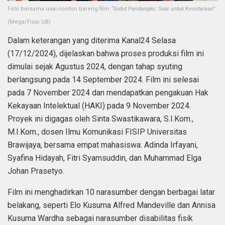
Foto bersama usai nonton bareng film
“Sudut Pandangku: Suar untuk Kesetaraan”
(Mega/Fisip UB)
Dalam keterangan yang diterima Kanal24 Selasa
(17/12/2024), dijelaskan bahwa proses produksi film ini
dimulai sejak Agustus 2024, dengan tahap syuting
berlangsung pada 14 September 2024. Film ini selesai
pada 7 November 2024 dan mendapatkan pengakuan Hak
Kekayaan Intelektual (HAKI) pada 9 November 2024.
Proyek ini digagas oleh Sinta Swastikawara, S.I.Kom.,
M.I.Kom., dosen Ilmu Komunikasi FISIP Universitas
Brawijaya, bersama empat mahasiswa: Adinda Irfayani,
Syafina Hidayah, Fitri Syamsuddin, dan Muhammad Elga
Johan Prasetyo.
Film ini menghadirkan 10 narasumber dengan berbagai latar
belakang, seperti Elo Kusuma Alfred Mandeville dan Annisa
Kusuma Wardha sebagai narasumber disabilitas fisik