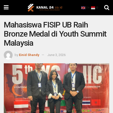
EN
ID
Mahasiswa FISIP UB Raih
Bronze Medal di Youth Summit
Malaysia
by
Einid Shandy
June 3, 2026