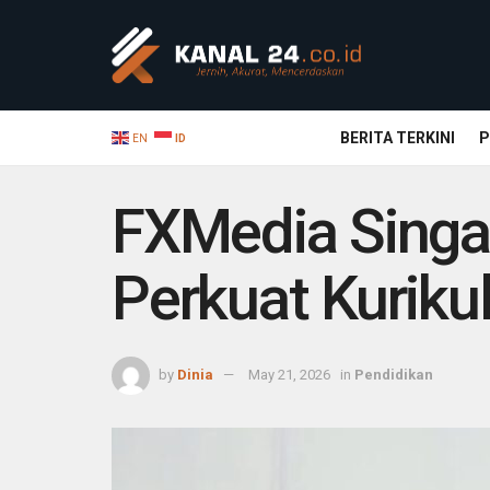
BERITA TERKINI
P
EN
ID
FXMedia Singa
Perkuat Kuriku
by
Dinia
May 21, 2026
in
Pendidikan