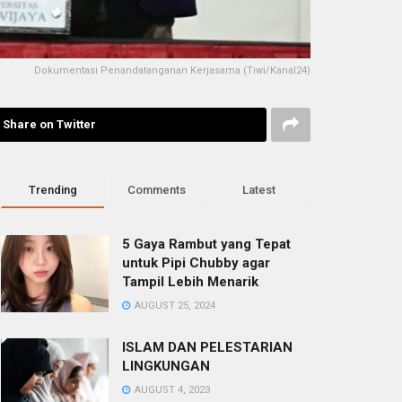
Dokumentasi Penandatanganan Kerjasama (Tiwi/Kanal24)
Share on Twitter
Trending
Comments
Latest
5 Gaya Rambut yang Tepat
untuk Pipi Chubby agar
Tampil Lebih Menarik
AUGUST 25, 2024
ISLAM DAN PELESTARIAN
LINGKUNGAN
AUGUST 4, 2023