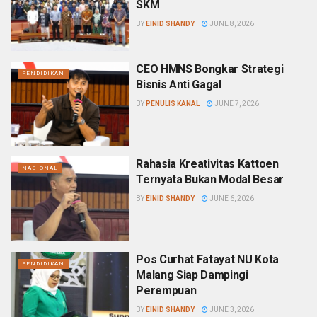
SKM
BY
EINID SHANDY
JUNE 8, 2026
CEO HMNS Bongkar Strategi
PENDIDIKAN
Bisnis Anti Gagal
BY
PENULIS KANAL
JUNE 7, 2026
Rahasia Kreativitas Kattoen
NASIONAL
Ternyata Bukan Modal Besar
BY
EINID SHANDY
JUNE 6, 2026
Pos Curhat Fatayat NU Kota
PENDIDIKAN
Malang Siap Dampingi
Perempuan
BY
EINID SHANDY
JUNE 3, 2026