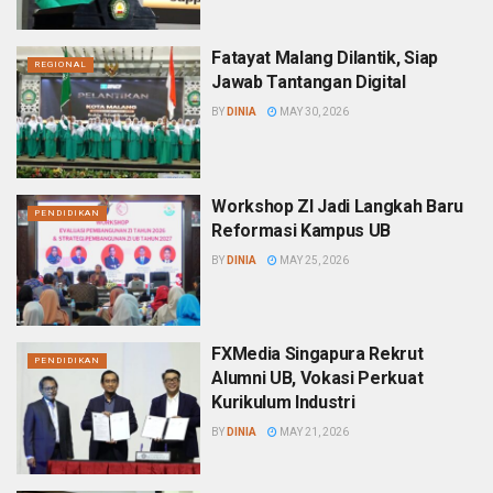
Fatayat Malang Dilantik, Siap
REGIONAL
Jawab Tantangan Digital
BY
DINIA
MAY 30, 2026
Workshop ZI Jadi Langkah Baru
PENDIDIKAN
Reformasi Kampus UB
BY
DINIA
MAY 25, 2026
FXMedia Singapura Rekrut
PENDIDIKAN
Alumni UB, Vokasi Perkuat
Kurikulum Industri
BY
DINIA
MAY 21, 2026