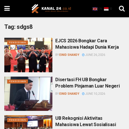
EN
ID
Tag:
sdgs8
EJCS 2026 Bongkar Cara
PENDIDIKAN
Mahasiswa Hadapi Dunia Kerja
BY
EINID SHANDY
JUNE 26, 2026
Disertasi FH UB Bongkar
PENDIDIKAN
Problem Pinjaman Luar Negeri
BY
EINID SHANDY
JUNE 10, 2026
UB Rekognisi Aktivitas
PENDIDIKAN
Mahasiswa Lewat Sosialisasi