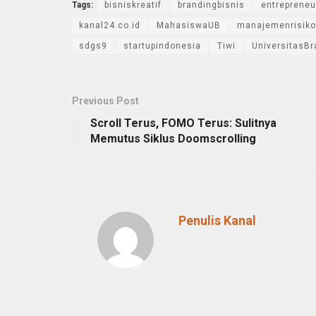
Tags:
bisniskreatif
brandingbisnis
entrepreneu
kanal24.co.id
MahasiswaUB
manajemenrisiko
sdgs9
startupindonesia
Tiwi
UniversitasBr
Previous Post
Scroll Terus, FOMO Terus: Sulitnya
Memutus Siklus Doomscrolling
Penulis Kanal