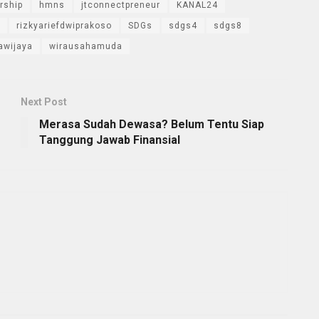
rship
hmns
jtconnectpreneur
KANAL24
rizkyariefdwiprakoso
SDGs
sdgs4
sdgs8
awijaya
wirausahamuda
Next Post
Merasa Sudah Dewasa? Belum Tentu Siap
Tanggung Jawab Finansial