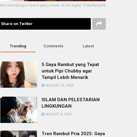
an membangun brand yang relevan di era digital. (Tiwi/Kanal24)
Share on Twitter
Trending
Comments
Latest
5 Gaya Rambut yang Tepat
untuk Pipi Chubby agar
Tampil Lebih Menarik
AUGUST 25, 2024
ISLAM DAN PELESTARIAN
LINGKUNGAN
AUGUST 4, 2023
Tren Rambut Pria 2025: Gaya