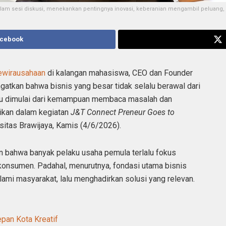
lam sesi diskusi, menekankan pentingnya inovasi, keberanian mengambil peluang, d
acebook
ewirausahaan
di kalangan mahasiswa, CEO dan Founder
tkan bahwa bisnis yang besar tidak selalu berawal dari
stru dimulai dari kemampuan membaca masalah dan
aikan dalam kegiatan
J&T Connect Preneur Goes to
sitas Brawijaya, Kamis (4/6/2026).
n bahwa banyak pelaku usaha pemula terlalu fokus
onsumen. Padahal, menurutnya, fondasi utama bisnis
mi masyarakat, lalu menghadirkan solusi yang relevan.
pan Kota Kreatif