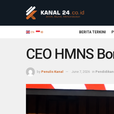
BERITA TERKINI
P
EN
ID
CEO HMNS Bongk
by
Penulis Kanal
June 7, 2026
in
Pendidikan