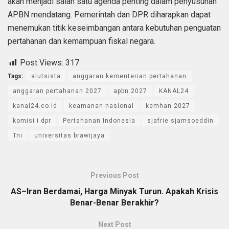
akan menjadi salah satu agenda penting dalam penyusunan
APBN mendatang. Pemerintah dan DPR diharapkan dapat
menemukan titik keseimbangan antara kebutuhan penguatan
pertahanan dan kemampuan fiskal negara.
Post Views:
317
Tags:
alutsista
anggaran kementerian pertahanan
anggaran pertahanan 2027
apbn 2027
KANAL24
kanal24.co.id
keamanan nasional
kemhan 2027
komisi i dpr
Pertahanan Indonesia
sjafrie sjamsoeddin
Tni
universitas brawijaya
Previous Post
AS–Iran Berdamai, Harga Minyak Turun. Apakah Krisis
Benar-Benar Berakhir?
Next Post