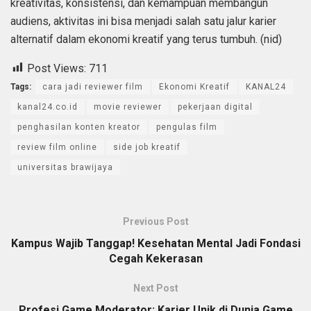
kreativitas, konsistensi, dan kemampuan membangun
audiens, aktivitas ini bisa menjadi salah satu jalur karier
alternatif dalam ekonomi kreatif yang terus tumbuh. (nid)
Post Views:
711
Tags:
cara jadi reviewer film
Ekonomi Kreatif
KANAL24
kanal24.co.id
movie reviewer
pekerjaan digital
penghasilan konten kreator
pengulas film
review film online
side job kreatif
universitas brawijaya
Previous Post
Kampus Wajib Tanggap! Kesehatan Mental Jadi Fondasi
Cegah Kekerasan
Next Post
Profesi Game Moderator: Karier Unik di Dunia Game