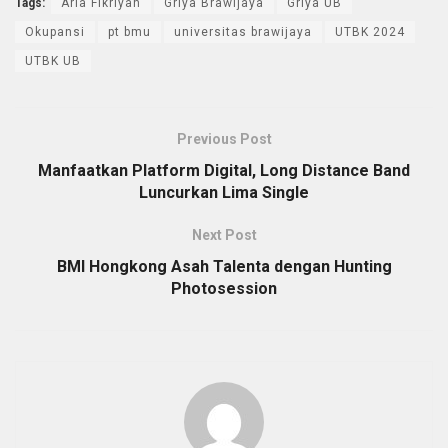
Tags:
Aria Fikriyah
Griya Brawijaya
Griya UB
Okupansi
pt bmu
universitas brawijaya
UTBK 2024
UTBK UB
Previous Post
Manfaatkan Platform Digital, Long Distance Band
Luncurkan Lima Single
Next Post
BMI Hongkong Asah Talenta dengan Hunting
Photosession