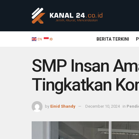
BERITA TERKINI
P
EN
ID
SMP Insan Ama
Tingkatkan Ko
by
Einid Shandy
December 10, 2024
in
Pendi