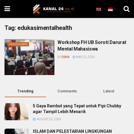
EN
ID
Tag:
edukasimentalhealth
Workshop FH UB Soroti Darurat
PENDIDIKAN
Mental Mahasiswa
BY
DINIA
MAY 22, 2026
Trending
Comments
Latest
5 Gaya Rambut yang Tepat untuk Pipi Chubby
agar Tampil Lebih Menarik
AUGUST 25, 2024
ISLAM DAN PELESTARIAN LINGKUNGAN