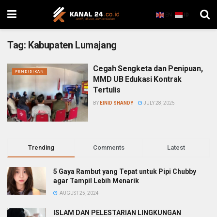
EN
ID
Tag:
Kabupaten Lumajang
Cegah Sengketa dan Penipuan,
PENDIDIKAN
MMD UB Edukasi Kontrak
Tertulis
BY
EINID SHANDY
JULY 28, 2025
Trending
Comments
Latest
5 Gaya Rambut yang Tepat untuk Pipi Chubby
agar Tampil Lebih Menarik
AUGUST 25, 2024
ISLAM DAN PELESTARIAN LINGKUNGAN