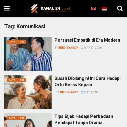
EN
ID
Tag:
Komunikasi
Persuasi Empatik di Era Modern
GAYA HIDUP
BY
EINID SHANDY
MAY 17, 2026
Susah Dibilangin! Ini Cara Hadapi
GAYA HIDUP
Ortu Keras Kepala
BY
EINID SHANDY
MAY 1, 2026
Tips Bijak Hadapi Perbedaan
GAYA HIDUP
Pendapat Tanpa Drama