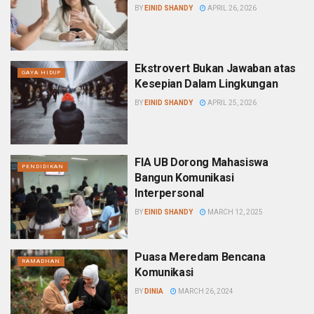
BY
EINID SHANDY
APRIL 26, 2026
Ekstrovert Bukan Jawaban atas
GAYA HIDUP
Kesepian Dalam Lingkungan
BY
EINID SHANDY
APRIL 25, 2026
FIA UB Dorong Mahasiswa
PENDIDIKAN
Bangun Komunikasi
Interpersonal
BY
EINID SHANDY
MARCH 12, 2025
Puasa Meredam Bencana
RAMADHAN
Komunikasi
BY
DINIA
MARCH 26, 2024