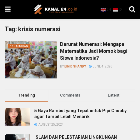
EN
ID
Tag:
krisis numerasi
Darurat Numerasi: Mengapa
PENDIDIKAN
Matematika Jadi Momok bagi
Siswa Indonesia?
BY
EINID SHANDY
JUNE 4, 2026
Trending
Comments
Latest
5 Gaya Rambut yang Tepat untuk Pipi Chubby
agar Tampil Lebih Menarik
AUGUST 25, 2024
ISLAM DAN PELESTARIAN LINGKUNGAN