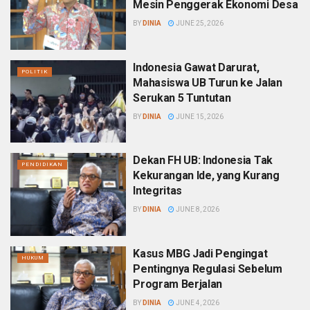
Mesin Penggerak Ekonomi Desa
BY
DINIA
JUNE 25, 2026
Indonesia Gawat Darurat,
POLITIK
Mahasiswa UB Turun ke Jalan
Serukan 5 Tuntutan
BY
DINIA
JUNE 15, 2026
Dekan FH UB: Indonesia Tak
PENDIDIKAN
Kekurangan Ide, yang Kurang
Integritas
BY
DINIA
JUNE 8, 2026
Kasus MBG Jadi Pengingat
HUKUM
Pentingnya Regulasi Sebelum
Program Berjalan
BY
DINIA
JUNE 4, 2026