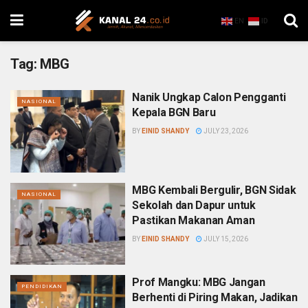
EN
ID
Tag:
MBG
Nanik Ungkap Calon Pengganti
NASIONAL
Kepala BGN Baru
BY
EINID SHANDY
JULY 23, 2026
MBG Kembali Bergulir, BGN Sidak
NASIONAL
Sekolah dan Dapur untuk
Pastikan Makanan Aman
BY
EINID SHANDY
JULY 15, 2026
Prof Mangku: MBG Jangan
PENDIDIKAN
Berhenti di Piring Makan, Jadikan