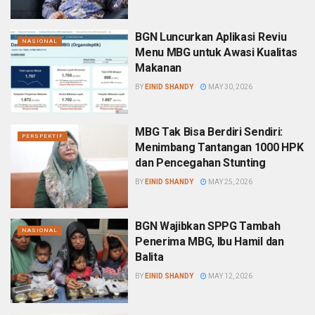
BGN Luncurkan Aplikasi Reviu
NASIONAL
Menu MBG untuk Awasi Kualitas
Makanan
BY
EINID SHANDY
MAY 30, 2026
MBG Tak Bisa Berdiri Sendiri:
PERSPEKTIF
Menimbang Tantangan 1000 HPK
dan Pencegahan Stunting
BY
EINID SHANDY
MAY 25, 2026
BGN Wajibkan SPPG Tambah
NASIONAL
Penerima MBG, Ibu Hamil dan
Balita
BY
EINID SHANDY
MAY 12, 2026