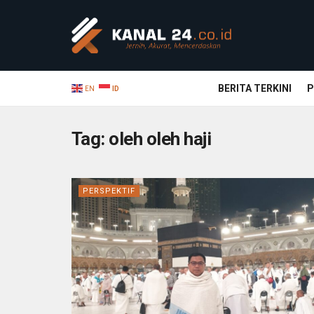
BERITA TERKINI
P
EN
ID
Tag:
oleh oleh haji
PERSPEKTIF