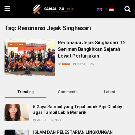
EN
ID
Tag:
Resonansi Jejak Singhasari
Resonansi Jejak Singhasari: 12
REGIONAL
Seniman Bangkitkan Sejarah
Lewat Pertunjukan
BY
DINIA
MAY 4, 2026
Trending
Comments
Latest
5 Gaya Rambut yang Tepat untuk Pipi Chubby
agar Tampil Lebih Menarik
AUGUST 25, 2024
ISLAM DAN PELESTARIAN LINGKUNGAN