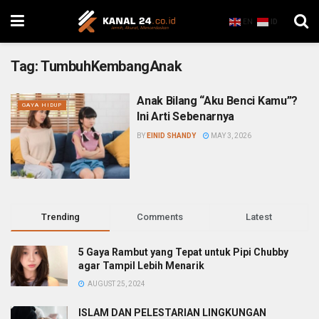
EN
ID
Tag:
TumbuhKembangAnak
Anak Bilang “Aku Benci Kamu”?
GAYA HIDUP
Ini Arti Sebenarnya
BY
EINID SHANDY
MAY 3, 2026
Trending
Comments
Latest
5 Gaya Rambut yang Tepat untuk Pipi Chubby
agar Tampil Lebih Menarik
AUGUST 25, 2024
ISLAM DAN PELESTARIAN LINGKUNGAN