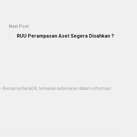
Next Post
RUU Perampasan Aset Segera Disahkan ?
 – Bersama Kanal24, temukan kebenaran dalam informasi.