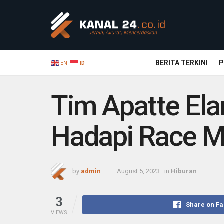
BERITA TERKINI
P
EN
ID
Tim Apatte Ela
Hadapi Race M
by
admin
August 5, 2023
in
Hiburan
3
Share on F
VIEWS