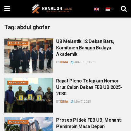
EN
ID
Tag:
abdul ghofar
UB Melantik 12 Dekan Baru,
PENDIDIKAN
Komitmen Bangun Budaya
Akademik
BY
DINIA
JUNE 10, 2025
Rapat Pleno Tetapkan Nomor
PENDIDIKAN
Urut Calon Dekan FEB UB 2025-
2030
BY
DINIA
MAY 7, 2025
Proses Pildek FEB UB, Menanti
PENDIDIKAN
Pemimpin Masa Depan