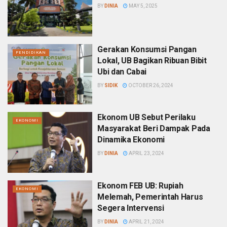
BY
DINIA
MAY 5, 2025
Gerakan Konsumsi Pangan
PENDIDIKAN
Lokal, UB Bagikan Ribuan Bibit
Ubi dan Cabai
BY
SIDIK
OCTOBER 26, 2024
Ekonom UB Sebut Perilaku
EKONOMI
Masyarakat Beri Dampak Pada
Dinamika Ekonomi
BY
DINIA
APRIL 23, 2024
Ekonom FEB UB: Rupiah
EKONOMI
Melemah, Pemerintah Harus
Segera Intervensi
BY
DINIA
APRIL 21, 2024