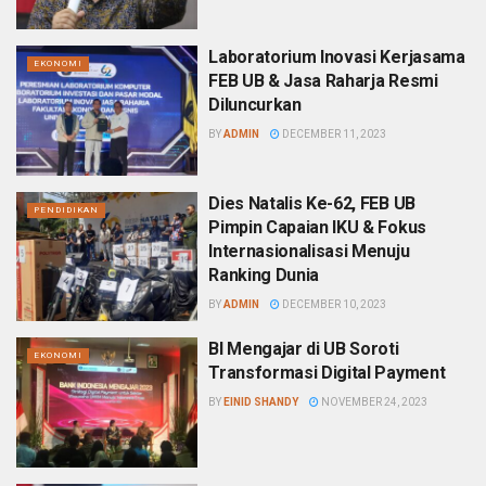
Laboratorium Inovasi Kerjasama
EKONOMI
FEB UB & Jasa Raharja Resmi
Diluncurkan
BY
ADMIN
DECEMBER 11, 2023
Dies Natalis Ke-62, FEB UB
PENDIDIKAN
Pimpin Capaian IKU & Fokus
Internasionalisasi Menuju
Ranking Dunia
BY
ADMIN
DECEMBER 10, 2023
BI Mengajar di UB Soroti
EKONOMI
Transformasi Digital Payment
BY
EINID SHANDY
NOVEMBER 24, 2023