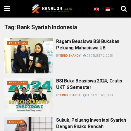
EN
ID
Tag:
Bank Syariah Indonesia
Ragam Beasiswa BSI Bukakan
PENDIDIKAN
Peluang Mahasiswa UB
BY
EINID SHANDY
DECEMBER 2, 2025
BSI Buka Beasiswa 2024, Gratis
PENDIDIKAN
UKT 6 Semester
BY
EINID SHANDY
SEPTEMBER 9, 2024
Sukuk, Peluang Investasi Syariah
EKONOMI
Dengan Risiko Rendah