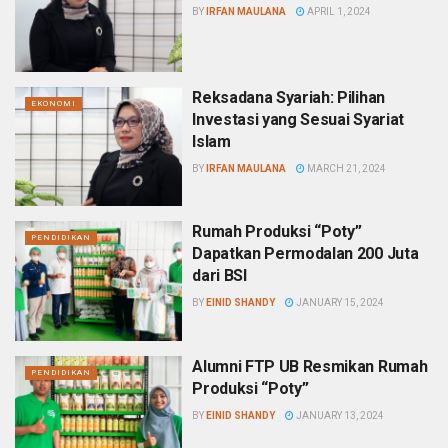
BY
IRFAN MAULANA
APRIL 1, 2024
Reksadana Syariah: Pilihan
EKONOMI
Investasi yang Sesuai Syariat
Islam
BY
IRFAN MAULANA
MARCH 21, 2024
Rumah Produksi “Poty”
PENDIDIKAN
Dapatkan Permodalan 200 Juta
dari BSI
BY
EINID SHANDY
JANUARY 15, 2024
Alumni FTP UB Resmikan Rumah
PENDIDIKAN
Produksi “Poty”
BY
EINID SHANDY
JANUARY 13, 2024