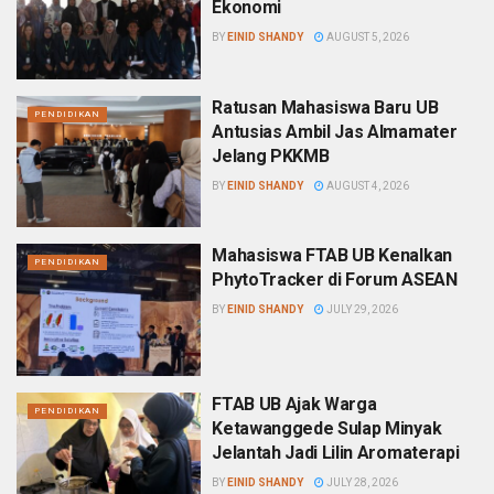
Ekonomi
BY
EINID SHANDY
AUGUST 5, 2026
Ratusan Mahasiswa Baru UB
PENDIDIKAN
Antusias Ambil Jas Almamater
Jelang PKKMB
BY
EINID SHANDY
AUGUST 4, 2026
Mahasiswa FTAB UB Kenalkan
PENDIDIKAN
PhytoTracker di Forum ASEAN
BY
EINID SHANDY
JULY 29, 2026
FTAB UB Ajak Warga
PENDIDIKAN
Ketawanggede Sulap Minyak
Jelantah Jadi Lilin Aromaterapi
BY
EINID SHANDY
JULY 28, 2026