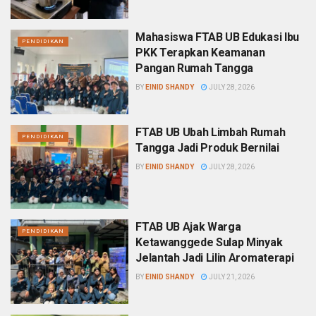
Mahasiswa FTAB UB Edukasi Ibu
PENDIDIKAN
PKK Terapkan Keamanan
Pangan Rumah Tangga
BY
EINID SHANDY
JULY 28, 2026
FTAB UB Ubah Limbah Rumah
PENDIDIKAN
Tangga Jadi Produk Bernilai
BY
EINID SHANDY
JULY 28, 2026
FTAB UB Ajak Warga
PENDIDIKAN
Ketawanggede Sulap Minyak
Jelantah Jadi Lilin Aromaterapi
BY
EINID SHANDY
JULY 21, 2026