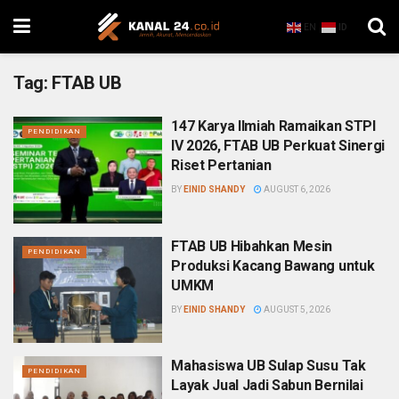
EN
ID
Tag:
FTAB UB
147 Karya Ilmiah Ramaikan STPI
PENDIDIKAN
IV 2026, FTAB UB Perkuat Sinergi
Riset Pertanian
BY
EINID SHANDY
AUGUST 6, 2026
FTAB UB Hibahkan Mesin
PENDIDIKAN
Produksi Kacang Bawang untuk
UMKM
BY
EINID SHANDY
AUGUST 5, 2026
Mahasiswa UB Sulap Susu Tak
PENDIDIKAN
Layak Jual Jadi Sabun Bernilai