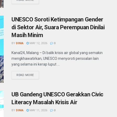
UNESCO Soroti Ketimpangan Gender
di Sektor Air, Suara Perempuan Dinilai
Masih Minim
BY
DINIA
MAY 12, 2026
0
Kanal24, Malang – Di balik krisis air global yang semakin
mengkhawatirkan, UNESCO menyoroti persoalan lain
yang selama ini kerap luput ...
READ MORE
UB Gandeng UNESCO Gerakkan Civic
Literacy Masalah Krisis Air
BY
DINIA
MAY 11, 2026
0