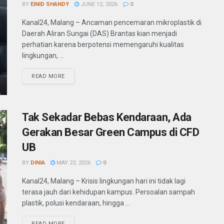
BY
EINID SHANDY
JUNE 12, 2026
0
Kanal24, Malang – Ancaman pencemaran mikroplastik di
Daerah Aliran Sungai (DAS) Brantas kian menjadi
perhatian karena berpotensi memengaruhi kualitas
lingkungan, ...
READ MORE
Tak Sekadar Bebas Kendaraan, Ada
Gerakan Besar Green Campus di CFD
UB
BY
DINIA
MAY 23, 2026
0
Kanal24, Malang – Krisis lingkungan hari ini tidak lagi
terasa jauh dari kehidupan kampus. Persoalan sampah
plastik, polusi kendaraan, hingga ...
READ MORE