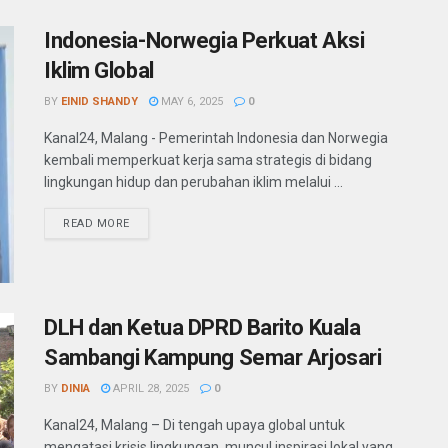
Indonesia-Norwegia Perkuat Aksi
Iklim Global
BY
EINID SHANDY
MAY 6, 2025
0
Kanal24, Malang - Pemerintah Indonesia dan Norwegia
kembali memperkuat kerja sama strategis di bidang
lingkungan hidup dan perubahan iklim melalui ...
READ MORE
DLH dan Ketua DPRD Barito Kuala
Sambangi Kampung Semar Arjosari
BY
DINIA
APRIL 28, 2025
0
Kanal24, Malang – Di tengah upaya global untuk
mengatasi krisis lingkungan, muncul inspirasi lokal yang