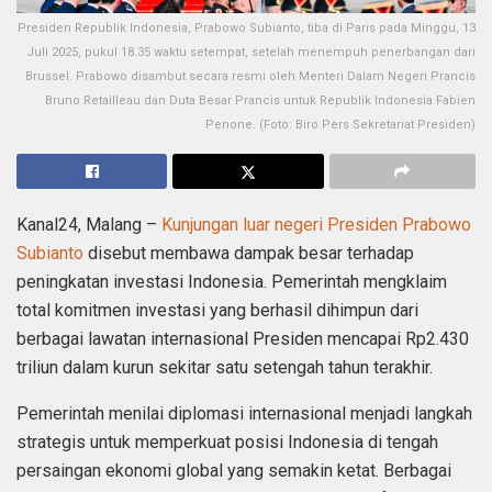
Presiden Republik Indonesia, Prabowo Subianto, tiba di Paris pada Minggu, 13
Juli 2025, pukul 18.35 waktu setempat, setelah menempuh penerbangan dari
Brussel. Prabowo disambut secara resmi oleh Menteri Dalam Negeri Prancis
Bruno Retailleau dan Duta Besar Prancis untuk Republik Indonesia Fabien
Penone. (Foto: Biro Pers Sekretariat Presiden)
Kanal24, Malang –
Kunjungan luar negeri Presiden Prabowo
Subianto
disebut membawa dampak besar terhadap
peningkatan investasi Indonesia. Pemerintah mengklaim
total komitmen investasi yang berhasil dihimpun dari
berbagai lawatan internasional Presiden mencapai Rp2.430
triliun dalam kurun sekitar satu setengah tahun terakhir.
Pemerintah menilai diplomasi internasional menjadi langkah
strategis untuk memperkuat posisi Indonesia di tengah
persaingan ekonomi global yang semakin ketat. Berbagai